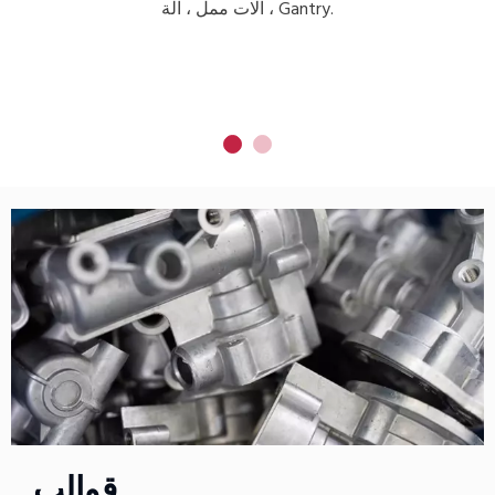
، آلات ممل ، آلة Gantry.
01
|
06
قوالب